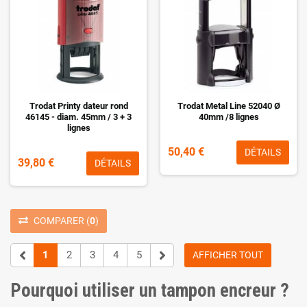
Trodat Printy dateur rond
Trodat Metal Line 52040 Ø
46145 - diam. 45mm / 3 + 3
40mm /8 lignes
lignes
50,40 €
DÉTAILS
39,80 €
DÉTAILS
COMPARER
(
0
)
1
2
3
4
5
AFFICHER TOUT
Pourquoi utiliser un tampon encreur ?