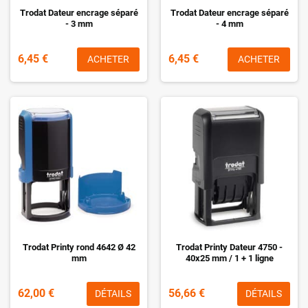
Trodat Dateur encrage séparé
Trodat Dateur encrage séparé
- 3 mm
- 4 mm
6,45 €
6,45 €
ACHETER
ACHETER
Trodat Printy rond 4642 Ø 42
Trodat Printy Dateur 4750 -
mm
40x25 mm / 1 + 1 ligne
62,00 €
56,66 €
DÉTAILS
DÉTAILS