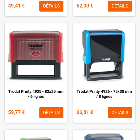
49,41 €
62,00 €
DÉTAILS
DÉTAILS
Trodat Printy 4925 - 82x25 mm
Trodat Printy 4926 - 75x38 mm
/ 6 lignes
/ 8 lignes
59,77 €
66,81 €
DÉTAILS
DÉTAILS