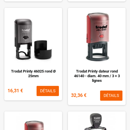
Trodat Printy 46025 rond Ø
Trodat Printy dateur rond
25mm
46140 - diam. 40 mm / 3 + 3
lignes
16,31 €
DÉTAILS
32,36 €
DÉTAILS