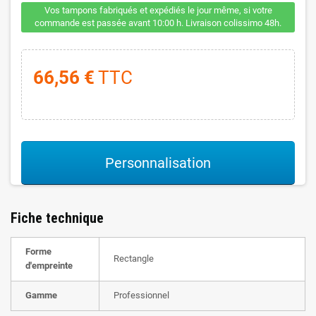
Vos tampons fabriqués et expédiés le jour même, si votre
commande est passée avant 10:00 h. Livraison colissimo 48h.
66,56 €
TTC
Personnalisation
Fiche technique
Forme
Rectangle
d'empreinte
Gamme
Professionnel