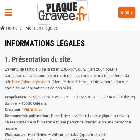
0,00 €
Home
Mentions légales
INFORMATIONS LÉGALES
1. Présentation du site.
En vertu de l'article 6 de la loi n° 2004-575 du 21 juin 2004 pour la
confiance dans l'économie numérique, il est précisé aux utilisateurs du
site
http://plaquegravee.fr
l'identité des différents intervenants dans le
cadre de sa réalisation et de son suivi :
Propriétaire
: GRAVURE 45 SAS – 841 151 897 00011 – 8, rue du Faubourg
Bannier - 45000 Orléans
Créateur
:
Pub'n'Drive
Responsable publication
: Pub'n'Drive – william.henckel@pub-n-drive.fr
Le responsable publication est une personne physique ou une personne
morale.
Webmaster
: Pub'n'Drive – william.henckel@pub-n-drive.fr