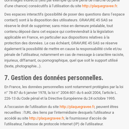
dommages indirects (tels par exemple qu’une perte de marché ou perte
d’une chance) consécutifs à l’utilisation du site
http://plaquegravee.fr
.
Des espaces interactifs (possibilité de poser des questions dans l’espace
contact) sont à la disposition des utilisateurs. GRAVURE 45 SAS se
réserve le droit de supprimer, sans mise en demeure préalable, tout
contenu déposé dans cet espace qui contreviendrait à la législation
applicable en France, en particulier aux dispositions relatives à la
protection des données. Le cas échéant, GRAVURE 45 SAS se réserve
également la possibilité de mettre en cause la responsabilité civile et/ou
pénale de l’utilisateur, notamment en cas de message à caractère raciste,
injurieux, diffamant, ou pornographique, quel que soit le support utilisé
(texte, photographie…).
7. Gestion des données personnelles.
En France, les données personnelles sont notamment protégées par la loi
n° 78-87 du 6 janvier 1978, la loi n° 2004-801 du 6 août 2004, l'article L.
226-13 du Code pénal et la Directive Européenne du 24 octobre 1995.
A l'occasion de l'utilisation du site
http://plaquegravee.fr
, peuvent êtres
recueillies : l'URL des liens par l'intermédiaire desquels l'utilisateur a
accédé au site
http://plaquegravee.fr
, le fournisseur d'accès de
l'utilisateur, l'adresse de protocole Internet (IP) de l'utilisateur.