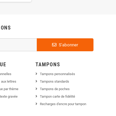
IONS
S'abonner
QUE
TAMPONS
onnelles
Tampons personnalisés
 aux lettres
Tampons standards
que par thème
Tampons de poches
texte gravée
Tampon carte de fidélité
Recharges d'encre pour tampon