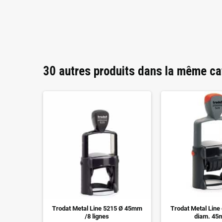
30 autres produits dans la même ca
formation
Trodat Metal Line 5215 Ø 45mm
Trodat Metal Line 
/8 lignes
diam. 45