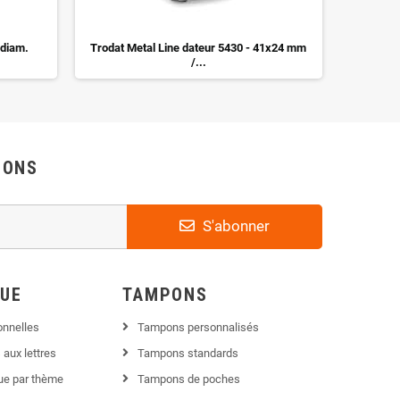
 diam.
Trodat Metal Line dateur 5430 - 41x24 mm
Trodat M
/...
IONS
S'abonner
QUE
TAMPONS
onnelles
Tampons personnalisés
 aux lettres
Tampons standards
que par thème
Tampons de poches