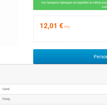
Vos tampons fabriqués et expédiés le même jour,
col
12,01 €
TTC
Person
Carré
Printy