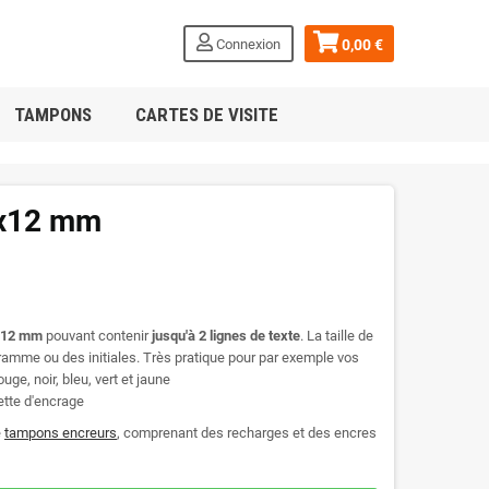
Connexion
0,00 €
TAMPONS
CARTES DE VISITE
2x12 mm
x 12 mm
pouvant contenir
jusqu'à 2 lignes de texte
. La taille de
gramme ou des initiales. Très pratique pour par exemple vos
uge, noir, bleu, vert et jaune
ette d'encrage
e
tampons encreurs
, comprenant des recharges et des encres