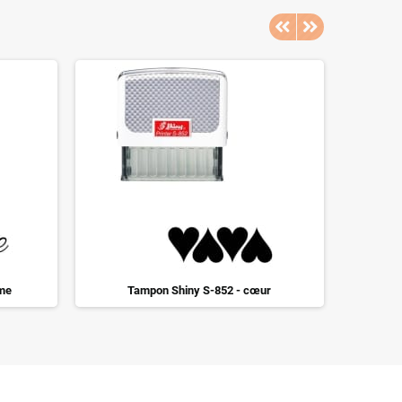
ime
Tampon Shiny S-852 - cœur
Tampo