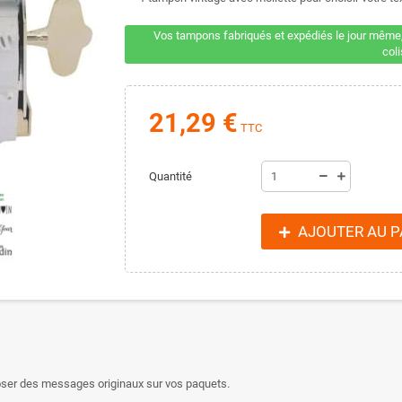
Vos tampons fabriqués et expédiés le jour même,
col
21,29 €
TTC
Quantité
AJOUTER AU P
oser des messages originaux sur vos paquets.