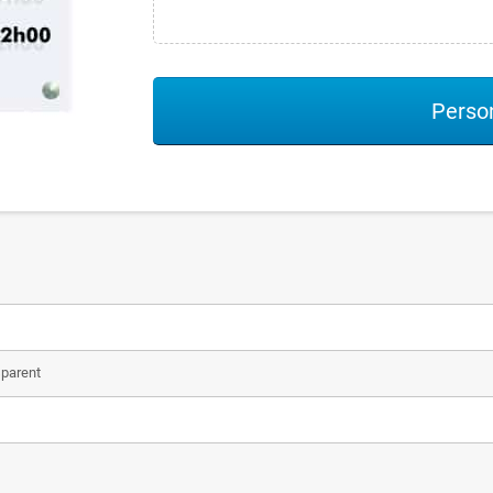
Person
sparent