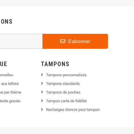
IONS
S'abonner
QUE
TAMPONS
onnelles
Tampons personnalisés
 aux lettres
Tampons standards
que par thème
Tampons de poches
texte gravée
Tampon carte de fidélité
Recharges d'encre pour tampon